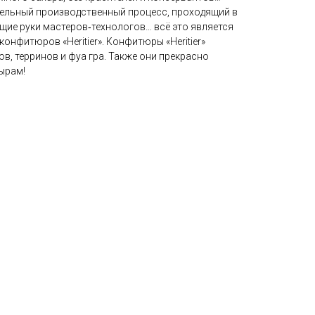
тельный производственный процесс, проходящий в
щие руки мастеров‐технологов… всё это является
онфитюров «Heritier». Конфитюры «Heritier»
в, терринов и фуа гра. Также они прекрасно
сырам!