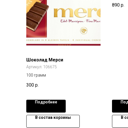
890
р.
Шоколад Мерси
Артикул:
106675
100 грамм
300
р.
Подробнее
Под
В состав корзины
В с