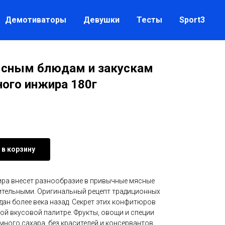
Демотиваторы
Девушки
Тесты
Sport3
ясным блюдам и закускам
рного инжира 180г
 в корзину
ра внесет разнообразие в привычные мясные
зительными. Оригинальный рецепт традиционных
здан более века назад. Секрет этих конфитюров
ой вкусовой палитре. Фрукты, овощи и специи
много сахара, без красителей и консервантов…