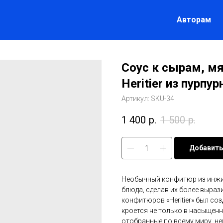
Авторам
Соус к сырам, м
Heritier из пурпу
Артикул:
SKU-34
1 400
р.
1 500
р.
Добавить
Необычный конфитюр из инжи
блюда, сделав их более выра
конфитюров «Heritier» был со
кроется не только в насыщенн
отобранные по всему миру, не