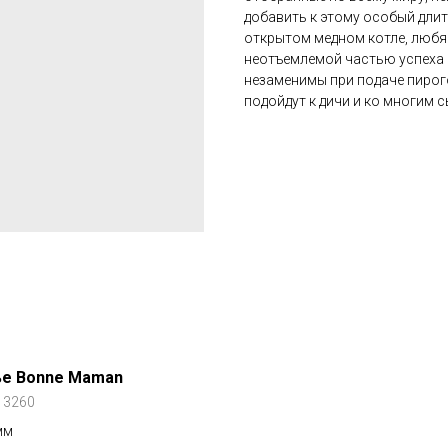
добавить к этому особый дли
открытом медном котле, любя
неотъемлемой частью успеха к
незаменимы при подаче пирого
подойдут к дичи и ко многим 
ье Bonne Maman
:
3260
мм