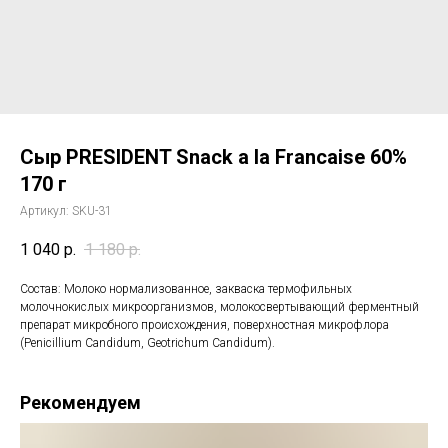
Сыр PRESIDENT Snack a la Francaise 60%
170 г
Артикул:
SKU-31
1 040
р.
1 180
р.
Состав: Молоко нормализованное, закваска термофильных
молочнокислых микроорганизмов, молокосвертывающий ферментный
препарат микробного происхождения, поверхностная микрофлора
(Penicillium Candidum, Geotrichum Candidum).
Рекомендуем