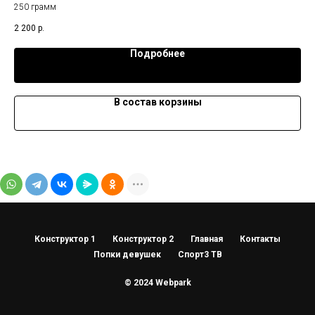
м
250 грамм
250
2 200
р.
89
Подробнее
В состав корзины
Конструктор 1
Конструктор 2
Главная
Контакты
Попки девушек
Спорт3 ТВ
© 2024 Webpark